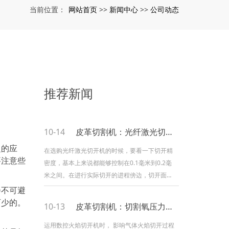
网站首页
新闻中心
公司动态
当前位置：
>>
>>
推荐新闻
10-14
皮革切割机：光纤激光切割机如何选购
泛的应
在选购光纤激光切开机的时候，要看一下切开精
要注意些
密度，基本上来说都能够控制在0.1毫米到0.2毫
米之间。在进行实际切开的进程傍边，切开面的
光滑度同样也很重要，要看一下切开面是不是有
会不可避
一些毛刺，一般来说多多少少会有一些毛刺，基
可少的。
10-13
皮革切割机：切割氧压力对切割速度的影响
本上都是由切开的厚度或许使用的气体来决议
的，三毫米以下是没有毛刺的，气体是氮气的比
运用数控火焰切开机时， 影响气体火焰切开过程