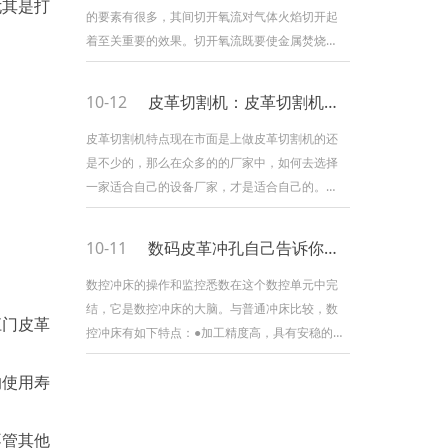
尤其是打
较好
的要素有很多，其间切开氧流对气体火焰切开起
。
着至关重要的效果。切开氧流既要使金属焚烧，
又要把焚烧生成的氧化物从切断中吹掉。因而，
切开氧的多种参数对气割质量和切开速度都有着
10-12
皮革切割机：皮革切割机特点
重要的影响。下面小编将主要就切开氧压力值对
切开质量的影响简要分析。随着切开氧压力的
皮革切割机特点现在市面是上做皮革切割机的还
是不少的，那么在众多的的厂家中，如何去选择
一家适合自己的设备厂家，才是适合自己的。那
么我们就来看一下皮革切割机的特点吧。1、精细
加工主轴的特点是低噪音、 高转速、 高度， 适
10-11
数码皮革冲孔自己告诉你数控冲床的特点
合加工特别精细的工件， 如印章、铭牌、胸牌礼
品等，此类电机通常为高速变频电机，
数控冲床的操作和监控悉数在这个数控单元中完
结，它是数控冲床的大脑。与普通冲床比较，数
江门皮革
控冲床有如下特点：●加工精度高，具有安稳的加
。
工质量；●加工幅面大：一次可以完结1.5m*5m
的使用寿
加工幅面； ●可进行
。
不管其他