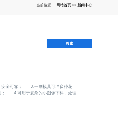
网站首页
新闻中心
当前位置：
>>
搜索
安全可靠； 2.一副模具可冲多种花
利； 4.可用于复杂的小图像下料，处理
两套联动设备，将一个台面分红两个作业区