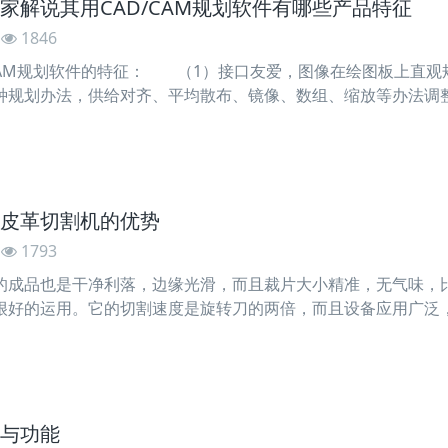
家解说其用CAD/CAM规划软件有哪些产品特征
1846
AM规划软件的特征： （1）接口友爱，图像在绘图板上直观
种规划办法，供给对齐、平均散布、镜像、数组、缩放等办法调
件 （2）可以和BMP、JPEG、GIF、PLT图形的格局兼容
 （3）供给辅佐图像直线、多折线、圆
皮革切割机的优势
1793
的成品也是干净利落，边缘光滑，而且裁片大小精准，无气味，
很好的运用。它的切割速度是旋转刀的两倍，而且设备应用广泛
择的首-选。
与功能