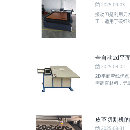
2025-09-03
振动刀是利用刀
工，适用于碳纤
胶、kt板等等
且裁片大小精准
全自动2d平
2025-09-02
2D平面弯线优
需调直材料，无
于鉄线、钢线、
各式挂钩等。4
皮革切割机的
2025-08-31