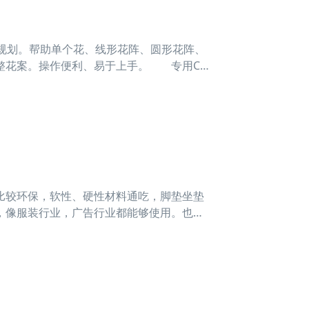
规划。帮助单个花、线形花阵、圆形花阵、
整花案。操作便利、易于上手。 专用CA
；可以将保存为这些格局的图片导入到软件中，辅
比较环保，软性、硬性材料通吃，脚垫坐垫
，像服装行业，广告行业都能够使用。也是