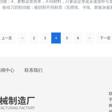
功能：4、参数设置简单，不同材料，只要设定厚度及速度即可
6、振动刀切割功能：能切割不同材质（瓦楞纸、卡纸、胶板灰板
在瓦楞纸、卡纸、胶板等材质上压出完美的折叠线。8、切虚线
功能。9、定位功能：利用激
上一页
···
2
3
4
5
6
···
下一页
新闻中心
联系我们
联
手