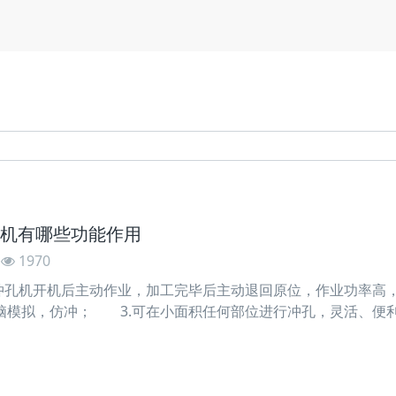
机有哪些功能作用
1970
孔机开机后主动作业，加工完毕后主动退回原位，作业功率高，
脑模拟，仿冲； 3.可在小面积任何部位进行冲孔，灵活、便
造的难题。 5.为了进步出产功率，精点皮革数码冲孔机选用
面标准装备是1280x790 mm，能够根据需求定制