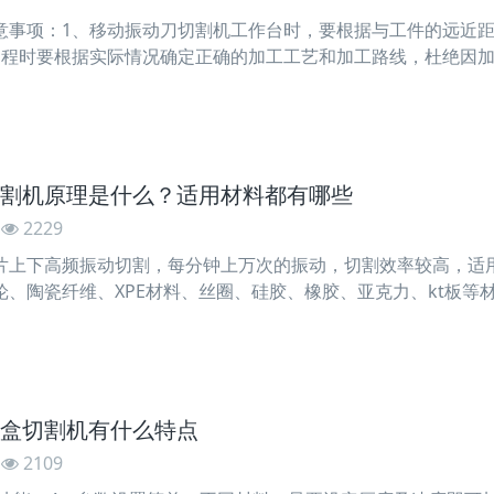
意事项：1、移动振动刀切割机工作台时，要根据与工件的远近
编程时要根据实际情况确定正确的加工工艺和加工路线，杜绝因
掉落。3、线切前必须确认程序和补偿量是否正确无误。4、起切
及时调整。5、振动刀切割机加工过程中，要经常对切割工况进
割机原理是什么？适用材料都有哪些
2229
片上下高频振动切割，每分钟上万次的振动，切割效率较高，适用
陶瓷纤维、XPE材料、丝圈、硅胶、橡胶、亚克力、kt板等材料www.
盒切割机有什么特点
2109