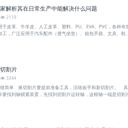
家解析其在日常生产中能解决什么问题
2119
皮革、牛羊皮、人工皮革、塑料、PU、EVA、PVC，各种布
加工，广泛应用于汽车配件（透气坐垫）、箱包手袋、文具、鞋
皮革冲孔机保养是职工每日必做的工作，容易让他们发生烦躁的
性铭记在心里，并体现在息的日常工作上，除了对操作人员的加
切割片
3344
很简单 换切割片要提前准备工具，活络扳手和新切割片。 具
步要找到轴锁紧装置，先找到切割片运转轴，这根轴一端是切割
出的圆柱，这个就是轴锁紧装置。 第三步就是将切割片运转轴
在转动轴的同时，左右大幅度摆动轴。当轴锁紧装置卡住