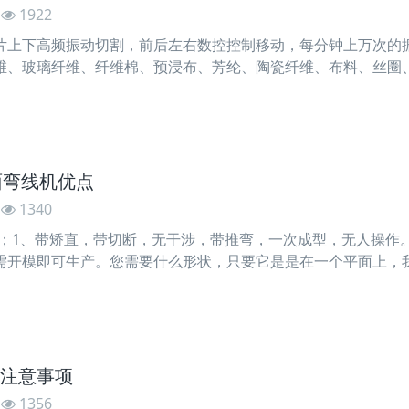
1922
片上下高频振动切割，前后左右数控控制移动，每分钟上万次的
维、玻璃纤维、纤维棉、预浸布、芳纶、陶瓷纤维、布料、丝圈
非金属柔性材料，客户可以寄一些材料来进行打样试切。振动刀切
，无气味，比较环保，软性、硬性材料通吃，脚垫坐垫真皮改装
面弯线机优点
1340
点；1、带矫直，带切断，无干涉，带推弯，一次成型，无人操作
需开模即可生产。您需要什么形状，只要它是是在一个平面上，
不锈钢线及有金属线材（圆。方、扁线），打（弯制）方、圆、
、主要为汽车座椅骨架、遮阳板骨架、方形蛇簧、异形弹簧、汽
注意事项
1356