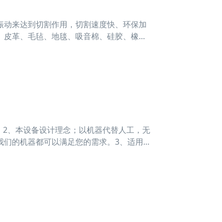
振动来达到切割作用，切割速度快、环保加
、皮革、毛毡、地毯、吸音棉、硅胶、橡
割出来的成品也是干净利落，边缘光滑，而
系统都
。2、本设备设计理念；以机器代替人工，无
我们的机器都可以满足您的需求。3、适用
六角、椭圆用不规则形状和各种平面扣类，
车