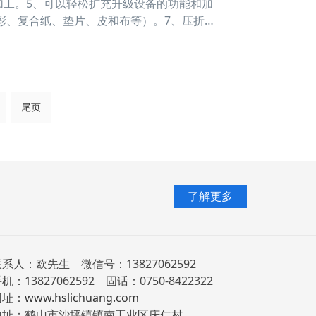
加工。5、可以轻松扩充升级设备的功能和加
彩、复合纸、垫片、皮和布等）。7、压折
功能：用于瓦楞纸和卡纸半切割之后的折
尾页
了解更多
系人：欧先生 微信号：13827062592
机：13827062592 固话：0750-8422322
网址：
www.hslichuang.com
地址：鹤山市沙坪镇镇南工业区庆仁村