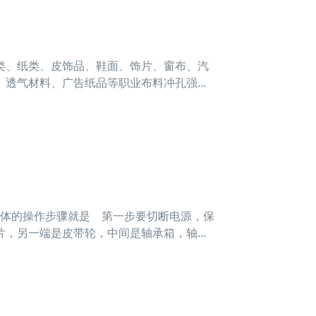
类、纸类、皮饰品、鞋面、饰片、窗布、汽
、透气材料、广告纸品等职业布料冲孔强化
心情，因此有必要对职工加强教育，让他们
体的操作步骤就是 第一步要切断电源，保
片，另一端是皮带轮，中间是轴承箱，轴承
固定，要在按住轴锁紧装置的同时，转动切